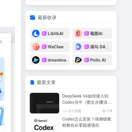
最新收录
LiblibAI
莓图AI
新
新
WaClaw
袋马·DAIMAX
新
新
dreamina
Pollo AI
新
新
最新文章
DeepSeek V4如何接入到
Codex当中（图文步骤演
示）
2个月前
179
Codex怎么安装？保姆级教
程教你从零跑通项目