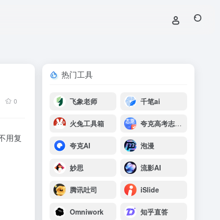
热门工具
飞象老师
千笔ai
0
火兔工具箱
夸克高考志愿填报
不用复
夸克AI
泡漫
妙思
流影AI
腾讯吐司
iSlide
Omniwork
知乎直答