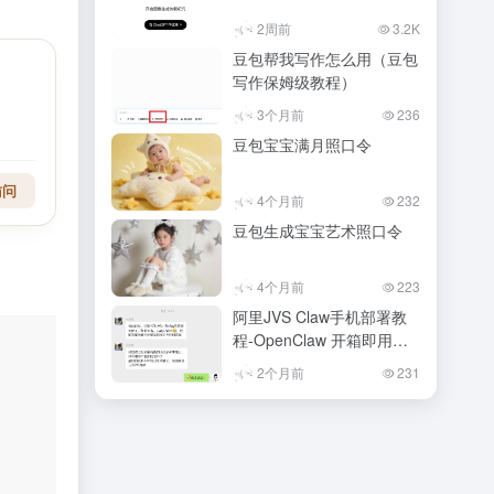
2周前
3.2K
豆包帮我写作怎么用（豆包
写作保姆级教程）
3个月前
236
豆包宝宝满月照口令
访问
4个月前
232
豆包生成宝宝艺术照口令
4个月前
223
阿里JVS Claw手机部署教
程-OpenClaw 开箱即用实
测
2个月前
231