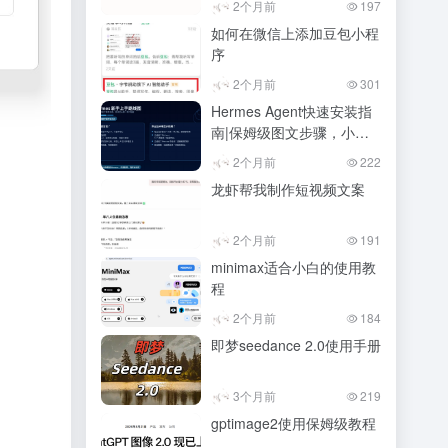
2个月前
197
如何在微信上添加豆包小程
序
2个月前
301
Hermes Agent快速安装指
南|保姆级图文步骤，小白
也能会
2个月前
222
龙虾帮我制作短视频文案
2个月前
191
minimax适合小白的使用教
程
2个月前
184
即梦seedance 2.0使用手册
3个月前
219
gptimage2使用保姆级教程