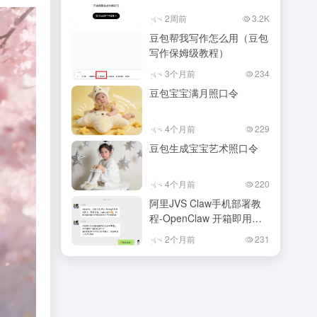
2周前
3.2K
豆包帮我写作怎么用（豆包
写作保姆级教程）
3个月前
234
豆包宝宝满月照口令
4个月前
229
豆包生成宝宝艺术照口令
4个月前
220
阿里JVS Claw手机部署教
程-OpenClaw 开箱即用实
测
2个月前
231