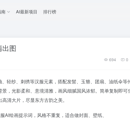
指南
AI最新项目
排行榜
清出图
694
0
大袖、轻纱、刺绣等汉服元素，搭配发髻、玉簪、团扇、油纸伞等
背景，光影柔和、意境清雅，画风细腻国风浓郁。简单复制即可
出高清大片，尽显东方古韵之美。
服AI绘画提示词，风格不重复，适合做封面、壁纸、