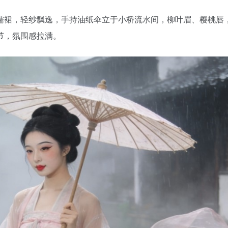
襦裙，轻纱飘逸，手持油纸伞立于小桥流水间，柳叶眉、樱桃唇
节，氛围感拉满。