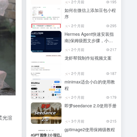
2个月前
195
如何在微信上添加豆包小程
序
2个月前
295
Hermes Agent快速安装指
南|保姆级图文步骤，小白
也能会
2个月前
217
龙虾帮我制作短视频文案
2个月前
187
minimax适合小白的使用教
程
2个月前
179
即梦seedance 2.0使用手册
柔光渲
3个月前
215
gptimage2使用保姆级教程