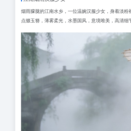
烟雨朦胧的江南水乡，一位温婉汉服少女，身着淡粉
点缀玉簪，薄雾柔光，水墨国风，意境唯美，高清细