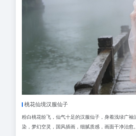
桃花仙境汉服仙子
粉白桃花纷飞，仙气十足的汉服仙子，身着浅绿广袖
染，梦幻空灵，国风插画，细腻质感，画面干净治愈