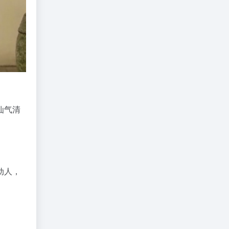
仙气清
动人，