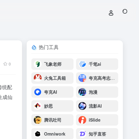
热门工具
飞象老师
千笔ai
0
火兔工具箱
夸克高考志愿填报
传统配
夸克AI
泡漫
生成仙
妙思
流影AI
腾讯吐司
iSlide
Omniwork
知乎直答