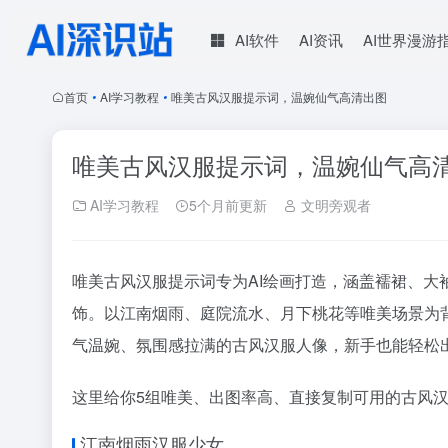
AI软件
AI资讯
AI世界漫游
首页
•
AI学习教程
•
唯美古风汉服提示词，温婉仙气高清出图
唯美古风汉服提示词，温婉仙气高
AI学习教程
5个月前更新
文明旁观者
唯美
古风汉服提示词
专为AI绘画打造，涵盖襦裙、
饰。以江南烟雨、庭院流水、月下桃花等唯美场景为
气温婉、氛围感拉满的古风汉服人像，新手也能轻松
这里给你5组唯美、出图率高、直接复制可用的古风汉
江南烟雨汉服少女