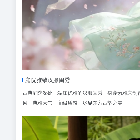
庭院雅致汉服闺秀
古典庭院深处，端庄优雅的汉服闺秀，身穿素雅宋制
风，典雅大气，高级质感，尽显东方古韵之美。