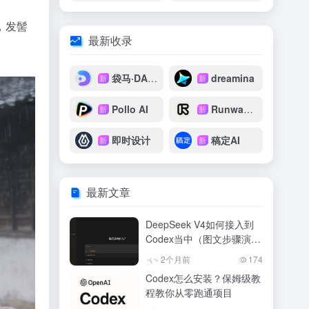
，发髻
最新收录
袋马·DAIMAX
dreamina
新
新
Pollo AI
Runway Gen‑4.5
新
新
即时设计
稿定AI
新
新
最新文章
DeepSeek V4如何接入到
Codex当中（图文步骤演
示）
2个月前
174
Codex怎么安装？保姆级教
程教你从零跑通项目