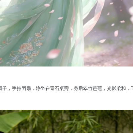
褙子，手持团扇，静坐在青石桌旁，身后翠竹芭蕉，光影柔和，