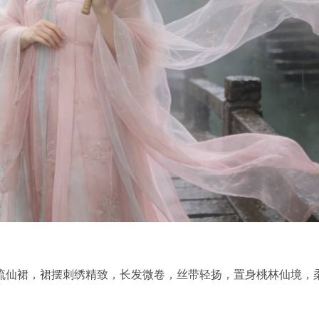
流仙裙，裙摆刺绣精致，长发微卷，丝带轻扬，置身桃林仙境，
。