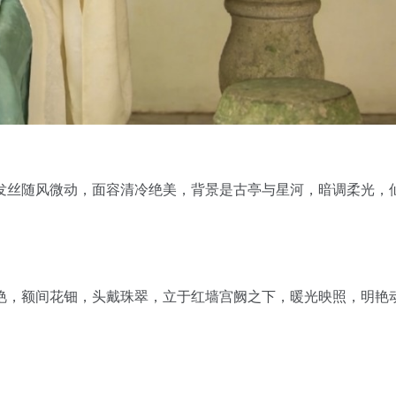
发丝随风微动，面容清冷绝美，背景是古亭与星河，暗调柔光，
艳，额间花钿，头戴珠翠，立于红墙宫阙之下，暖光映照，明艳