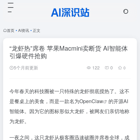
首页
•
AI资讯
•
正文
“龙虾热”席卷 苹果Macmini卖断货 AI智能体
引爆硬件抢购
5个月前更新
122
0
0
今年春天的科技圈被一只特殊的龙虾彻底搅热了。这不
是餐桌上的美食，而是一款名为
OpenClaw
的开源
AI
智能体
。因为它的图标形似大龙虾，被网友们亲切地称
为龙虾。
一夜之间，这只龙虾从极客圈迅速破圈并席卷全球，成