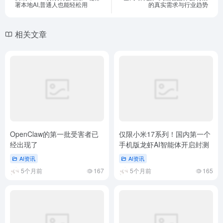
OpenClaw的第一批受害者已
仅限小米17系列！国内第一个
经出现了
手机版龙虾AI智能体开启封测
AI资讯
AI资讯
5个月前
167
5个月前
165
小米MiMo大模型首次推出
一夜逆袭：男子用AI轻松拿下
Token Plan，套餐汇总和入口
一线城市首付
地址
AI资讯
AI资讯
4个月前
227
6个月前
105