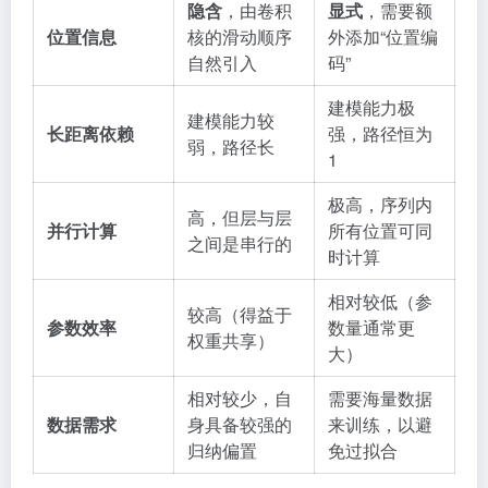
隐含
，由卷积
显式
，需要额
位置信息
核的滑动顺序
外添加“位置编
自然引入
码”
建模能力极
建模能力较
长距离依赖
强，路径恒为
弱，路径长
1
极高，序列内
高，但层与层
并行计算
所有位置可同
之间是串行的
时计算
相对较低（参
较高（得益于
参数效率
数量通常更
权重共享）
大）
相对较少，自
需要海量数据
数据需求
身具备较强的
来训练，以避
归纳偏置
免过拟合