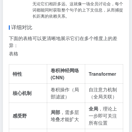
无论它们相距多远
。这就像一场全员讨论会，每个
词都能同时获取整个句子的上下文信息，从而捕捉
长距离的依赖关系
。
详细对比
下面的表格可以更清晰地展示它们在多个维度上的差
异：
表格
卷积神经网络
特性
Transformer
(CNN)
卷积操作（局
自注意力机制
核心机制
部滤波）
（全局关联）
全局
，理论上
局部
，需多层
感受野
一步即可关注
堆叠才能扩大
所有位置