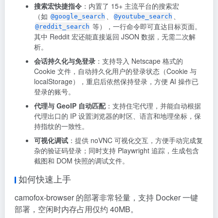
搜索宏快捷指令
：内置了 15+ 主流平台的搜索宏
（如
、
、
@google_search
@youtube_search
等），一行命令即可直达目标页面。
@reddit_search
其中 Reddit 宏还能直接返回 JSON 数据，无需二次解
析
。
会话持久化与免登录
：支持导入 Netscape 格式的
Cookie 文件，自动持久化用户的登录状态（Cookie 与
localStorage），重启后依然保持登录，方便 AI 操作已
登录的账号
。
代理与 GeoIP 自动匹配
：支持住宅代理，并能自动根据
代理出口的 IP 设置浏览器的时区、语言和地理坐标，保
持指纹的一致性
。
可视化调试
：提供 noVNC 可视化交互，方便手动完成复
杂的验证码登录；同时支持 Playwright 追踪，生成包含
截图和 DOM 快照的调试文件
。
如何快速上手
camofox-browser 的部署非常轻量，支持 Docker 一键
部署，空闲时内存占用仅约 40MB
。