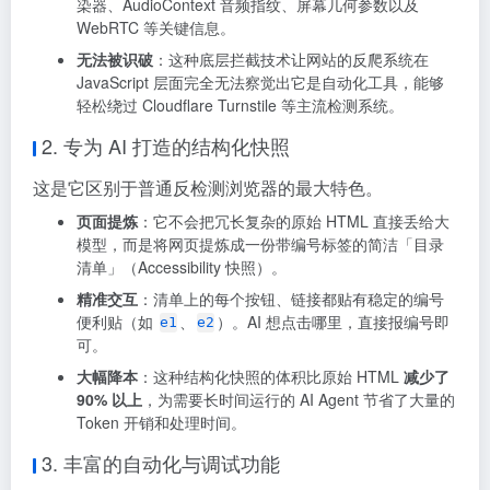
染器、AudioContext 音频指纹、屏幕几何参数以及
WebRTC 等关键信息
。
无法被识破
：这种底层拦截技术让网站的反爬系统在
JavaScript 层面完全无法察觉出它是自动化工具，能够
轻松绕过 Cloudflare Turnstile 等主流检测系统
。
2. 专为 AI 打造的结构化快照
这是它区别于普通反检测浏览器的最大特色。
页面提炼
：它不会把冗长复杂的原始 HTML 直接丢给大
模型，而是将网页提炼成一份带编号标签的简洁「目录
清单」（Accessibility 快照）
。
精准交互
：清单上的每个按钮、链接都贴有稳定的编号
便利贴（如
、
）。AI 想点击哪里，直接报编号即
e1
e2
可
。
大幅降本
：这种结构化快照的体积比原始 HTML
减少了
90% 以上
，为需要长时间运行的 AI Agent 节省了大量的
Token 开销和处理时间
。
3. 丰富的自动化与调试功能