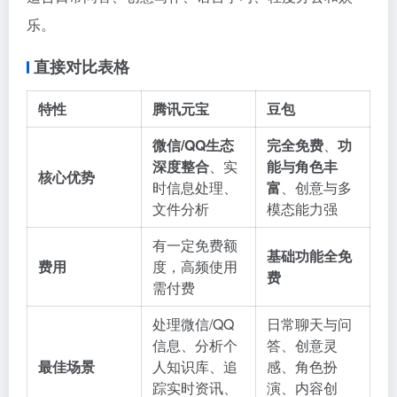
乐。
直接对比表格
特性
腾讯元宝
豆包
微信/QQ生态
完全免费
、
功
深度整合
、实
能与角色丰
核心优势
时信息处理、
富
、创意与多
文件分析
模态能力强
有一定免费额
基础功能全免
费用
度，高频使用
费
需付费
处理微信/QQ
日常聊天与问
信息、分析个
答、创意灵
最佳场景
人知识库、追
感、角色扮
踪实时资讯、
演、内容创