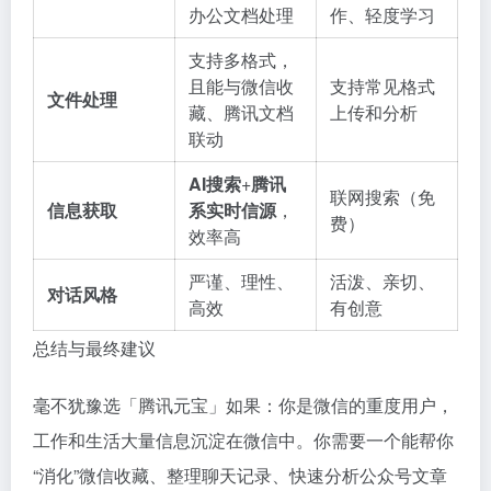
办公文档处理
作、轻度学习
支持多格式，
且能与微信收
支持常见格式
文件处理
藏、腾讯文档
上传和分析
联动
AI搜索
+
腾讯
联网搜索（免
信息获取
系实时信源
，
费）
效率高
严谨、理性、
活泼、亲切、
对话风格
高效
有创意
总结与最终建议
毫不犹豫选「腾讯元宝」如果：你是微信的重度用户，
工作和生活大量信息沉淀在微信中。你需要一个能帮你
“消化”微信收藏、整理聊天记录、快速分析公众号文章