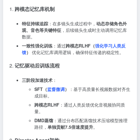
1.
跨模态记忆库机制
特征持续追踪
：在多镜头生成过程中，
动态存储角色外
观、音色等关键特征
，后续镜头生成时主动调用记忆库
数据。
一致性强化训练
：通过
跨模态RLHF（
强化学习人类反
馈
）
优化记忆库调用逻辑，确保特征传递的稳定性。
2.
记忆驱动后训练流程
三阶段加速技术
：
SFT（
监督微调
）
：基于高质量长视频数据对齐生
成目标。
跨模态RLHF
：通过人类反馈优化音视频协同质
量。
DMD蒸馏
：通过分布匹配蒸馏技术压缩模型推理
路径，
单独贡献7.5倍速度提升
。