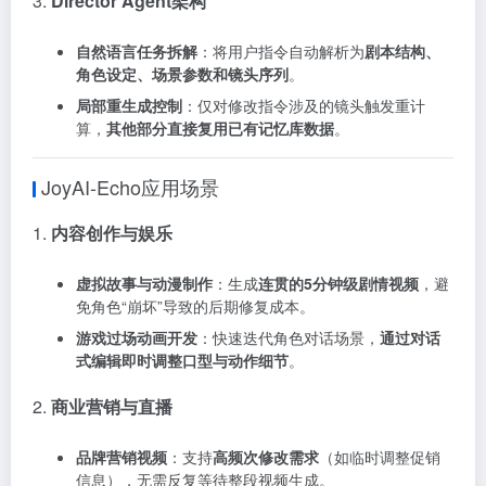
3.
Director Agent架构
自然语言任务拆解
：将用户指令自动解析为
剧本结构、
角色设定、场景参数和镜头序列
。
局部重生成控制
：仅对修改指令涉及的镜头触发重计
算，
其他部分直接复用已有记忆库数据
。
JoyAI-Echo应用场景
1.
内容创作与娱乐
虚拟故事与动漫制作
：生成
连贯的5分钟级剧情视频
，避
免角色“崩坏”导致的后期修复成本。
游戏过场动画开发
：快速迭代角色对话场景，
通过对话
式编辑即时调整口型与动作细节
。
2.
商业营销与直播
品牌营销视频
：支持
高频次修改需求
（如临时调整促销
信息），无需反复等待整段视频生成。