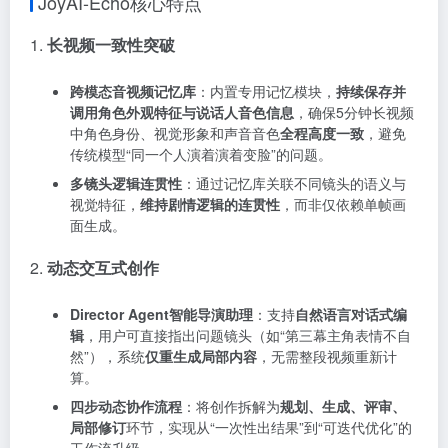
JoyAI-Echo核心特点
1.
长视频一致性突破
跨模态音视频记忆库
：内置专用记忆模块，
持续保存并
调用角色外观特征与说话人音色信息
，确保5分钟长视频
中角色身份、视觉形象和声音音色
全程高度一致
，避免
传统模型“同一个人演着演着变脸”的问题。
多镜头逻辑连贯性
：通过记忆库关联不同镜头的语义与
视觉特征，
维持剧情逻辑的连贯性
，而非仅依赖单帧画
面生成。
2.
动态交互式创作
Director Agent智能导演助理
：支持
自然语言对话式编
辑
，用户可直接指出问题镜头（如“第三幕主角表情不自
然”），系统
仅重生成局部内容
，无需整段视频重新计
算。
四步动态协作流程
：将创作拆解为
规划、生成、评审、
局部修订
环节，实现从“一次性出结果”到“可迭代优化”的
工作流升级。