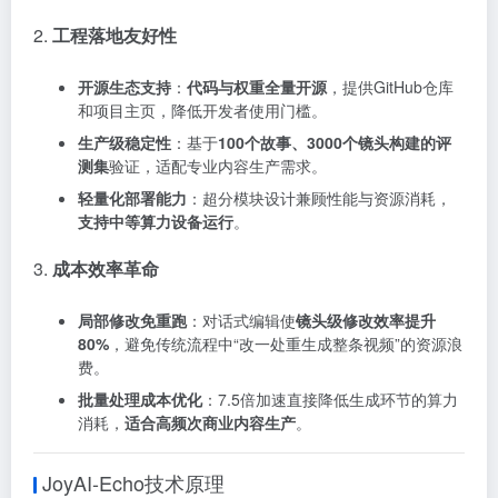
2.
工程落地友好性
开源生态支持
：
代码与权重全量开源
，提供GitHub仓库
和项目主页，降低开发者使用门槛。
生产级稳定性
：基于
100个故事、3000个镜头构建的评
测集
验证，适配专业内容生产需求。
轻量化部署能力
：超分模块设计兼顾性能与资源消耗，
支持中等算力设备运行
。
3.
成本效率革命
局部修改免重跑
：对话式编辑使
镜头级修改效率提升
80%
，避免传统流程中“改一处重生成整条视频”的资源浪
费。
批量处理成本优化
：7.5倍加速直接降低生成环节的算力
消耗，
适合高频次商业内容生产
。
JoyAI-Echo技术原理