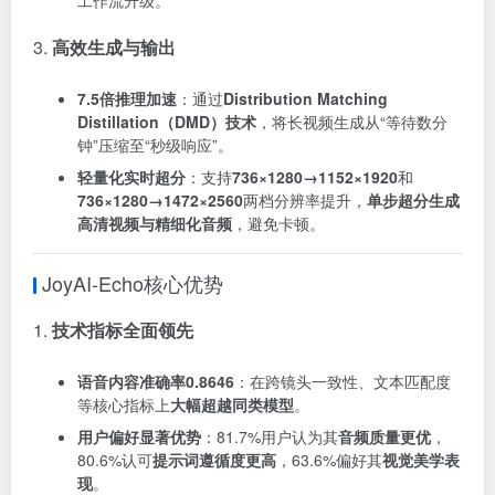
3.
高效生成与输出
7.5倍推理加速
：通过
Distribution Matching
Distillation（DMD）技术
，将长视频生成从“等待数分
钟”压缩至“秒级响应”。
轻量化实时超分
：支持
736×1280→1152×1920
和
736×1280→1472×2560
两档分辨率提升，
单步超分生成
高清视频与精细化音频
，避免卡顿。
JoyAI-Echo核心优势
1.
技术指标全面领先
语音内容准确率0.8646
：在跨镜头一致性、文本匹配度
等核心指标上
大幅超越同类模型
。
用户偏好显著优势
：81.7%用户认为其
音频质量更优
，
80.6%认可
提示词遵循度更高
，63.6%偏好其
视觉美学表
现
。