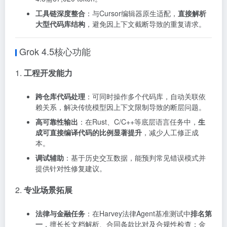
工具链深度整合
：与Cursor编辑器原生适配，
直接解析
大型代码库结构
，避免因上下文截断导致的重复请求。
Grok 4.5核心功能
1.
工程开发能力
跨仓库代码处理
：可同时操作多个代码库，自动关联依
赖关系，解决传统模型因上下文限制导致的断层问题。
高可靠性输出
：在Rust、C/C++等底层语言任务中，
生
成可直接编译代码的比例显著提升
，减少人工修正成
本。
调试辅助
：基于历史交互数据，能预判常见错误模式并
提供针对性修复建议。
2.
专业场景拓展
法律与金融任务
：在Harvey法律Agent基准测试中
排名第
一
，擅长长文档解析、合同条款比对及合规性检查；金