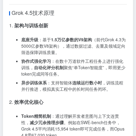
Grok 4.5技术原理
1.
架构与训练创新
底座升级
：基于
1.5万亿参数的V9架构
（前代Grok 4.3为
5000亿参数V8架构），通过数据过滤、去重及领域定向
筛选保障训练质量。
协作式强化学习
：在数十万道软件工程任务上进行强化
训练，
自动化评分机制
聚焦“单Token智能度”，即用更少
token完成同等任务。
异步训练体系
：支持智能体
连续运行数小时
，训练流程
并行推进，模拟真实工程中的长时间任务闭环。
2.
效率优化核心
Token精简机制
：通过理解开发者意图与上下文连贯
性，
减少冗余推理步骤
。例如在SWE-bench任务中，
Grok 4.5平均消耗15,954 token即可完成任务，而Opus
4.8需67,020 token。