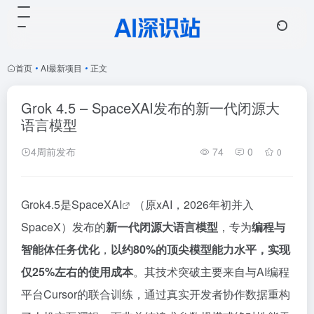
首页
•
AI最新项目
•
正文
Grok 4.5 – SpaceXAI发布的新一代闭源大
语言模型
4周前发布
74
0
0
Grok
4.5是SpaceX
AI
（原xAI，2026年初并入
SpaceX）发布的
新一代闭源大语言模型
，专为
编程与
智能体任务优化
，
以约80%的顶尖模型能力水平，实现
仅25%左右的使用成本
。其技术突破主要来自与AI编程
平台Cursor的联合训练，通过真实开发者协作数据重构