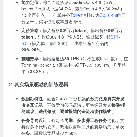
能力定位
：综合性能紧贴Claude Opus 4.8（SWE-
bench Pro测试中达64.7%，落后Opus 4.8的69.2%约
4.5个百分点），但
单任务
Token
消耗仅为
Opus 4.8
的四
分之一
，实际使用成本显著降低。
定价策略
：输入价格
$2/百万token
、输出价格
$6/百万
token
，对比Opus 4.8（输入$5、输出$25）和
GPT-
5.5
（输入$5、输出$30），成本压缩至竞品的
20%-25%
。
推理效率
：输出速度达
80 TPS
（每秒生成token数），在
Terminal-bench 2.1测试中与GPT-5.5（83.4%）几乎持
平（83.3%）。
2.
真实场景驱动的训练逻辑
数据独特性
：融合Cursor平台积累的
数万亿条真实开发
者交互记录
，不仅学习代码语法，更掌握开发者
接受/拒
绝建议、迭代修改、调试报错的全流程协作模式
。
任务导向设计
：针对
长周期、多步骤工程任务
优化，支
持跨多个代码仓库、调用数百种工具的复杂场景，单次
任务步骤数比竞品减少约50%。