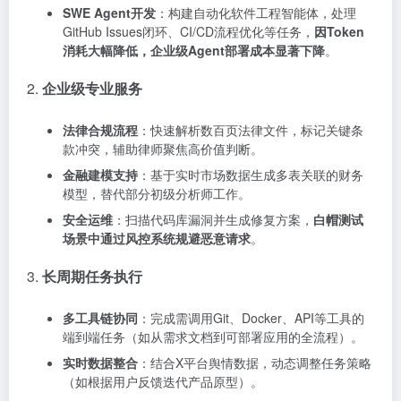
SWE Agent开发
：构建自动化软件工程智能体，处理
GitHub Issues闭环、CI/CD流程优化等任务，
因Token
消耗大幅降低，企业级Agent部署成本显著下降
。
2.
企业级专业服务
法律合规流程
：快速解析数百页法律文件，标记关键条
款冲突，辅助律师聚焦高价值判断。
金融建模支持
：基于实时市场数据生成多表关联的财务
模型，替代部分初级分析师工作。
安全运维
：扫描代码库漏洞并生成修复方案，
白帽测试
场景中通过风控系统规避恶意请求
。
3.
长周期任务执行
多工具链协同
：完成需调用Git、Docker、API等工具的
端到端任务（如从需求文档到可部署应用的全流程）。
实时数据整合
：结合X平台舆情数据，动态调整任务策略
（如根据用户反馈迭代产品原型）。