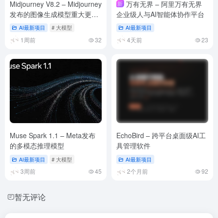
Midjourney V8.2 – Midjourney
万有无界 – 阿里万有无界
新
发布的图像生成模型重大更新
企业级人与AI智能体协作平台
版本
AI最新项目
# 大模型
AI最新项目
1周前
32
4天前
23
Muse Spark 1.1 – Meta发布
EchoBird – 跨平台桌面级AI工
的多模态推理模型
具管理软件
AI最新项目
# 大模型
AI最新项目
3周前
45
2个月前
92
暂无评论