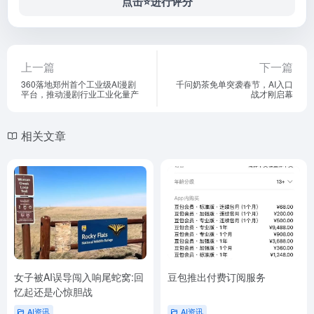
点击⭐️进行评分
上一篇
下一篇
360落地郑州首个工业级AI漫剧
千问奶茶免单突袭春节，AI入口
平台，推动漫剧行业工业化量产
战才刚启幕
相关文章
女子被AI误导闯入响尾蛇窝:回
豆包推出付费订阅服务
忆起还是心惊胆战
AI资讯
AI资讯