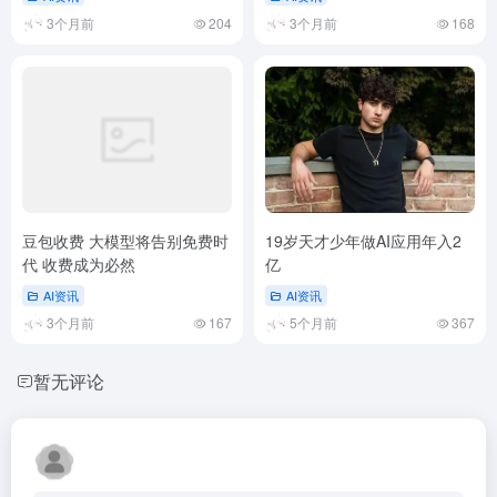
3个月前
204
3个月前
168
豆包收费 大模型将告别免费时
19岁天才少年做AI应用年入2
代 收费成为必然
亿
AI资讯
AI资讯
3个月前
167
5个月前
367
暂无评论