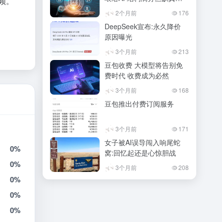
频。
实感
2个月前
176
DeepSeek宣布:永久降价
原因曝光
3个月前
213
豆包收费 大模型将告别免
费时代 收费成为必然
3个月前
168
豆包推出付费订阅服务
3个月前
171
女子被AI误导闯入响尾蛇
0%
窝:回忆起还是心惊胆战
0%
3个月前
208
0%
0%
0%