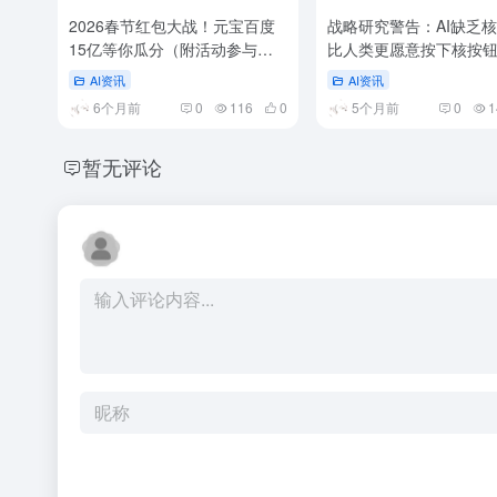
2026春节红包大战！元宝百度
战略研究警告：AI缺乏
15亿等你瓜分（附活动参与入
比人类更愿意按下核按
口）
AI资讯
AI资讯
6个月前
0
116
0
5个月前
0
1
暂无评论