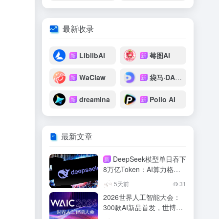
最新收录
LiblibAI
莓图AI
新
新
WaClaw
袋马·DAIMAX
新
新
dreamina
Pollo AI
新
新
最新文章
DeepSeek模型单日吞下
新
8万亿Token：AI算力格局
彻底改写
5天前
31
2026世界人工智能大会：
300款AI新品首发，世博馆
布展冲刺