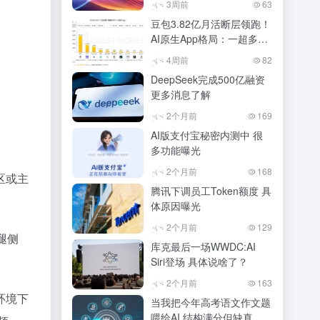
3周前
63
豆包3.82亿月活断层领跑！
AI原生App格局：一超多
强，马太效应加剧
4周前
82
DeepSeek完成500亿融资
更多消息了解
2个月前
169
AI版支付宝秘密内测中 很
多功能曝光
2个月前
168
区或主
腾讯下调员工Token额度 具
体原因曝光
2个月前
129
腿侧
库克最后一场WWDC:AI
Siri登场 具体说啥了？
2个月前
163
环境下
当我把今年高考语文作文题
喂给AI 结构满分但缺真情