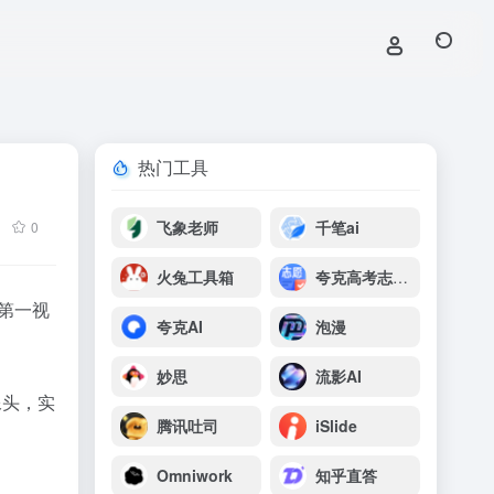
热门工具
飞象老师
千笔ai
0
火兔工具箱
夸克高考志愿填报
第一
视
夸克AI
泡漫
妙思
流影AI
像头，实
腾讯吐司
iSlide
Omniwork
知乎直答