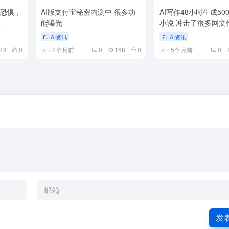
核恐惧，
AI版支付宝秘密内测中 很多功
AI写作48小时生成5
钮
能曝光
小说 冲击了很多网文
AI资讯
AI资讯
48
0
2个月前
0
168
0
5个月前
0
发