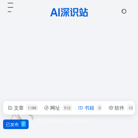
文章
网址
书籍
软件
1188
512
0
13
文明旁观者
帅气的我简直无法用语言描述！
已发布
0