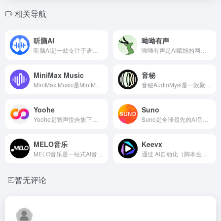
相关导航
听脑AI
呦呦有声
听脑AI是一款专注于语音智能处理与知识管理的AI工具
呦呦有声是AI赋能的网页端一站式有声制作平台，主打低成本产出广播级有声作品，基础编辑、审听等功能永久免费
MiniMax Music
音秘
MiniMax Music是MiniMax推出的AI音乐生成模型，最新版本为Music 2.6。它能通过文本描述生成包含人声与器乐的完整音乐，支持精细化结构控制、BPM与调性锁定
音秘AudioMyst是一款聚焦音频全场景处理的AI智能工具
Yoohe
Suno
Yoohe是智声悦合旗下国产AI音乐制作平台，主打高精度音轨分离与音频智能处理。搭载自研STEMX技术，可分离38种音轨，率先支持中国民乐专项分离，分离效果干净清晰
Suno是全球领先的AI音乐生成平台，被誉为“乐坛ChatGPT”。依托自研大模型，输入文字即可生成含人声、旋律、编曲、混音的完整歌曲，无需乐理知识
MELO音乐
Keevx
MELO音乐是一站式AI音乐生成平台，面向创作者、自媒体与内容团队，支持输入文字提示词一键生成完整原创配乐、人声歌曲与纯背景音乐
通过 AI自动化（脚本生成、视频制作）和 资源集成（数字人、音色、模板）
暂无评论