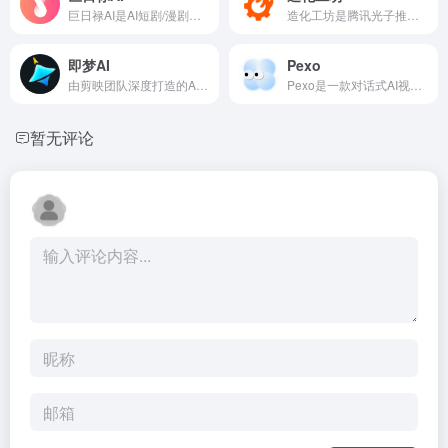
巨日禄AI是AI短剧/漫剧领域的工业化生产工具，以“文本一键成片、角色画风统一、团队高效协同、成本大幅降低”为核心
造化工坊是腾讯光子推出的一站式AI互动影游创作平台，主打零代码叙事内容生产，仅需文字描述就能快速生成多分支互动剧集与轻量小游戏
即梦AI
Pexo
由剪映团队深度打造的AI内容创作工具，主打文生视频、图生视频、数字人、图像创作等一站式生成服务
Pexo是一款对话式AI视频智能体，主打聊天式创作，无需剪辑与专业提示词
暂无评论