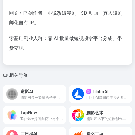
网文 / IP 创作者：小说改编漫剧、3D 动画、真人短剧
孵化自有 IP。
零基础副业人群：靠 AI 批量做短视频拿平台分成、带
货变现。
相关导航
道影AI
LiblibAI
新
道影AI是一款融合传统文化智慧与人工智能技术的创新型工具
LiblibAI是国内主流AI多模态创作平台，搭建了模型社区与云端创作能力，无需本地部署复杂环境，即可完成 AI 绘画、模型训练、短视频生成。
TapNow
剧影艺术
TapNow是面向商业与个人创作者的AI视觉内容全流程创作平台
剧影艺术下的短剧创作，是依托叙事表演与镜头语言打造轻量化影视内容的创作形式
巨日禄AI
造化工坊