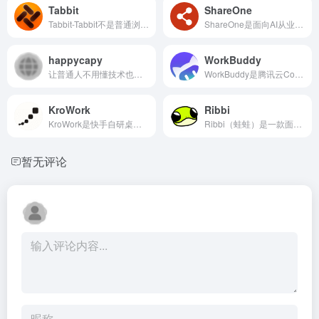
Tabbit
ShareOne
Tabbit-Tabbit不是普通浏览器，而是带AI代理能力的生产力工具
ShareOne是面向AI从业者的文件发布与协同分享工具，可快速上传HTML、Markdown、PDF、Word、PPT等素材生成可访问链接
happycapy
WorkBuddy
让普通人不用懂技术也能拥有AI智能体工作区。
WorkBuddy是腾讯云CodeBuddy团队推出的AI原生桌面智能体工作台
KroWork
Ribbi
KroWork是快手自研桌面端零代码AI智能体，依托本地沙箱安全运行，仅需自然语言指令即可自主完成文件处理、网页自动化、数据统计等办公任务
Ribbi（蛙蛙）是一款面向内容创作者的轻量化AI智能体工具，主打开箱即用、低门槛使用
暂无评论