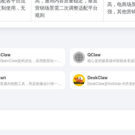
适配各平台流
高，通用内容质量稳定，垂直
高，电商场
复制使用，无
营销场景需二次调整适配平台
强，其他营
规则
nClaw
QClaw
基于OpenClaw架构优化，采用图形化一键安装，无需复杂配置
art
DeskClaw
不是普通AI画图工具，而是能像设计师一样全流程思考、自动拆解任务、多模态协同