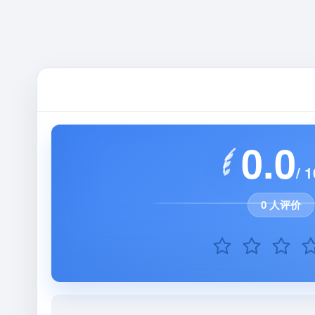
0.0
/ 1
0 人评价