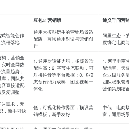
豆包
营销版
通义千问营
通用大模型衍生的营销场景适
站式智能创作
阿里生态下
配版，兼顾通用对话与营销创
全流程落地
度绑定电商
作
同架构，营销全
1. 通用对话能力强，多场景适
1. 阿里电
. 实时全网热
配性高；2. 字节生态联动，可
配淘宝、天猫
合流量趋势；
对接抖音等平台数据；3. 多模
企业级服务
素材库，团队共
态创作能力成熟，图文视频一
团队权限管理
 内容直接适配
体化
营销策划结
需反复调整
下达需求，无
低，可视化操作界面，预设营
中低，电商
知识，新手可快
销模板，新手友好
富，通用场