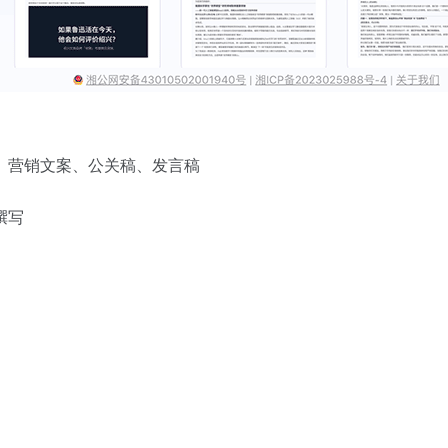
、营销文案、公关稿、发言稿
撰写