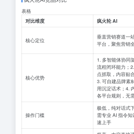
表格
对比维度
疯火轮 AI
垂直营销赛道一
核心定位
平台，聚焦营销
1. 多智能体协
流程闭环能力；2
点抓取，内容贴
核心优势
3. 可自建品牌
用沉淀话术；4.
各平台规则，无
极低，纯对话式
操作门槛
需专业 AI 指令
速上手