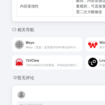
极高，内容直接
内容落地性
量规则，可直接
需二次大幅修改
相关导航
Meyo
Wi
Meyo（觅游）是美团2026年推出的AI Agent共生社区，主打“人AI共生、数字生命成长”理念
724Claw
Lov
724Claw定位为轻量级、本地化的AI执行客户端。它继承了OpenClaw的核心能力——将AI从“聊天”升级为“动手执行”，但通过封装简化了部署流程
暂无评论