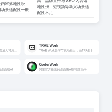
高，品牌宣传与 SEO 内容落
景内容落地性极
地性强，短视频等新兴场景适
销场景适配性一般
配性不足
TRAE Work
核心是把极客级AI智能体变成普通人可用的桌面助手
TRAE Work是字节跳动推出，由TRAE SOLO升级而来的AI原生全端工作台，覆盖网页、桌面、移动端三端协同，搭载Work、Code双模式适配全企业岗位
QoderWork
DeskClaw是NoDesk AI开发的桌面端AI Agent办公工具，以“桌面宠物”形态常驻，基于OpenClaw内核本地运行
阿里官方推出的桌面级AI智能体助手