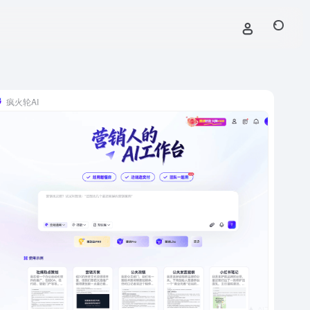
疯火轮AI