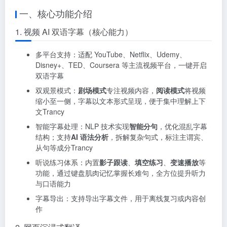
一、核心功能介绍
1. 视频 AI 双语字幕（核心能力）
多平台支持：适配 YouTube、Netflix、Udemy、
Disney+、TED、Coursera 等主流视频平台，一键开启
双语字幕
双观景模式：
剧场模式
专注视频内容，
阅读模式
将视频
缩小至一侧，字幕以文本形式呈现，便于集中理解上下
文Trancy
智能字幕处理：NLP 技术实现
智能分句
，优化混乱字幕
结构；支持
AI 语法分析
，拆解复杂句式，标注主谓宾、
从句等成分Trancy
听说练习体系：内置
影子跟读
、
填空练习
、
变速播放
等
功能，通过键盘肌肉记忆掌握长难句，全方位提升听力
与口语能力
字幕导出：支持导出字幕文件，用于离线复习或内容创
作