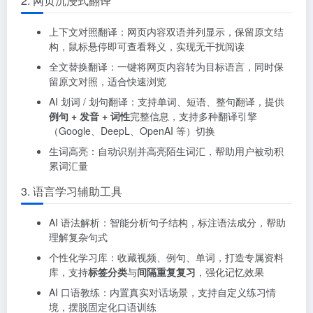
2. 网页沉浸式翻译
上下文对照翻译：网页内容双语并列显示，保留原文结
构，鼠标悬停即可查看释义，实现无干扰阅读
全文替换翻译：一键将网页内容转为目标语言，同时保
留原文对照，适合快速浏览
AI 划词 / 划句翻译：支持单词、短语、整句翻译，提供
例句 + 发音 + 词性
完整信息，支持多种翻译引擎
（Google、DeepL、OpenAI 等）切换
生词高亮：自动识别并高亮陌生词汇，帮助用户被动积
累词汇量
3. 语言学习辅助工具
AI 语法解析：智能分析句子结构，标注语法成分，帮助
理解复杂句式
个性化学习库：收藏视频、例句、单词，打造专属资料
库，支持
标签分类
与
间隔重复复习
，强化记忆效果
AI 口语教练：内置真实对话场景，支持自定义练习情
境，摆脱固定化口语训练