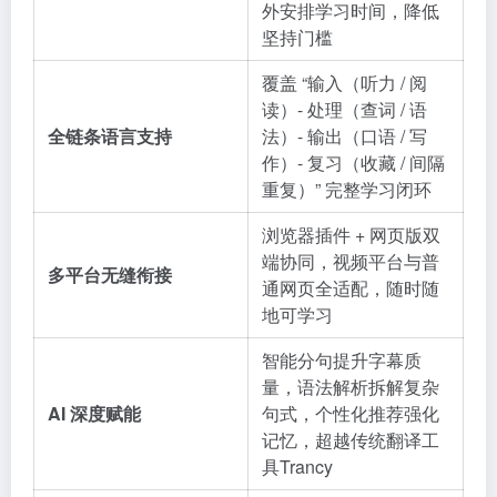
外安排学习时间，降低
坚持门槛
覆盖 “输入（听力 / 阅
读）- 处理（查词 / 语
全链条语言支持
法）- 输出（口语 / 写
作）- 复习（收藏 / 间隔
重复）” 完整学习闭环
浏览器插件 + 网页版双
端协同，视频平台与普
多平台无缝衔接
通网页全适配，随时随
地可学习
智能分句提升字幕质
量，语法解析拆解复杂
AI 深度赋能
句式，个性化推荐强化
记忆，超越传统翻译工
具Trancy