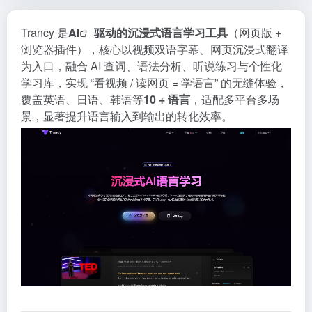
Trancy 是
AI
驱动的沉浸式语言学习工具
（网页版 +
浏览器插件），核心以视频双语字幕、网页沉浸式翻译
为入口，融合 AI 查词、语法分析、听说练习与个性化
学习库，实现 “看视频 / 读网页 = 学语言” 的无缝体验，
覆盖英语、日语、韩语等
10 + 语言
，适配多平台多场
景，显著提升语言输入到输出的转化效率。