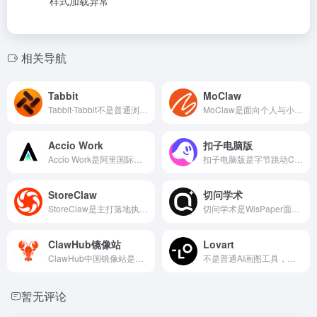
样式加载异常
相关导航
Tabbit
MoClaw
Tabbit-Tabbit不是普通浏览器，而是带AI代理能力的生产力工具
MoClaw是面向个人与小团队的轻量化AI智能体（Agent），零配置开箱即用，依托大模型实现自然语言驱动的全链路任务执行
Accio Work
扣子电脑版
Accio Work是阿里国际推出的企业级跨境AI智能体，面向全球中小商家与创业者，零代码、下载即用
扣子电脑版是字节跳动Coze平台推出的原生桌面客户端，覆盖Windows与macOS系统，能力完整对齐网页端，新增系统级本地文件权限与本地Agent托管能力
StoreClaw
切问学术
StoreClaw是主打落地执行的AI电商增长引擎，依托多智能体技术，区别于仅输出建议的传统AI工具
切问学术是WisPaper面向国内科研与学术场景推出的AI驱动一站式AI学术智能体
ClawHub镜像站
Lovart
ClawHub中国镜像站是OpenClaw官方联合火山引擎推出的AI智能体技能高速仓库
不是普通AI画图工具，而是能像设计师一样全流程思考、自动拆解任务、多模态协同
暂无评论