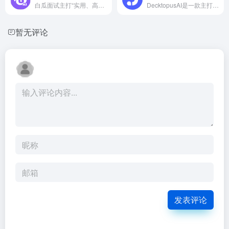
白瓜面试主打“实用、高效、好上手”，不用复杂学习，注册就能用，覆盖笔试、面试全场景，从刷题备考、模拟练习到实时辅助
DecktopusAI是一款主打一键生成专业PPT的海外AI演示工具。
暂无评论
发表评论