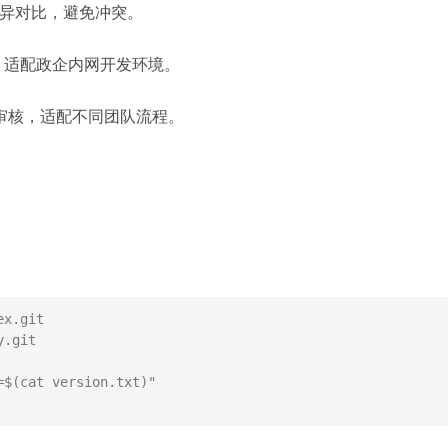
差异对比，避免冲突。
，适配政企内网开发环境。
审核，适配不同团队流程。
x.git

.git

$(cat version.txt)"
