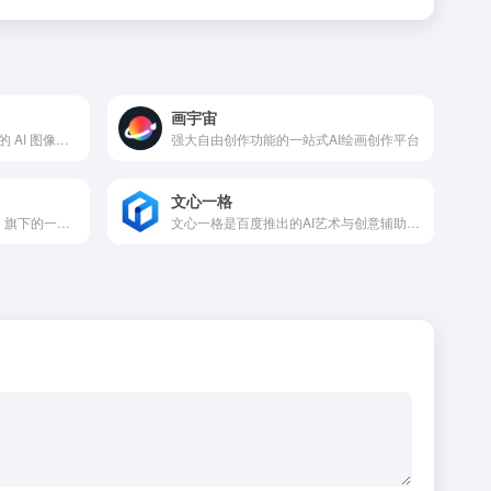
画宇宙
WHEE是一款由美图公司推出的 AI 图像创作与编辑工具
强大自由创作功能的一站式AI绘画创作平台
文心一格
美图抠图是美图公司（Meitu）旗下的一款免费、智能的AI图片处理工具
文心一格是百度推出的AI艺术与创意辅助平台，依托文心大模型与飞桨框架，主打“一语成画”