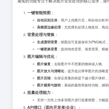
顽兔的功能专注于解决图片背景处理的核心需求，操
一键智能抠图
：
自动识别主体
：用户上传图片后，AI自动分析
高精度边缘处理
：尤其擅长处理人物发丝、商品
背景处理与替换
：
生成透明背景
：抠图后可直接保存为PNG格式
一键更换背景
：提供纯色背景、渐变背景、模板
图片编辑与优化
：
图片修复
：去除图片中不想要的物体或人物。
图片放大与清晰化
：提升低分辨率图片的清晰度
图片压缩
：在保证质量的前提下减小图片体积，
图片裁剪与旋转
：基础的裁剪和旋转功能，辅助
批量处理能力
：
支持一次性上传多张图片进行批量抠图，大幅提
API接口（面向开发者/企业）
：