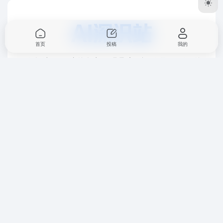
首页
投稿
我的
AI深识站——国内外优质AI工具导航平台，收录AI写作、绘
画、办公、音视频等热门工具，配套AI资讯与教程，每日更
新，助你高效工作、玩转AI生活！用AI，学AI，从这里开
始。Ctrl + D 或 ⌘ + D 添加书签，随时探索AI新世界。
关于我们
广告合作
免责声明
Copyright © 2026
AI深识站
赣ICP备2026009722号-1