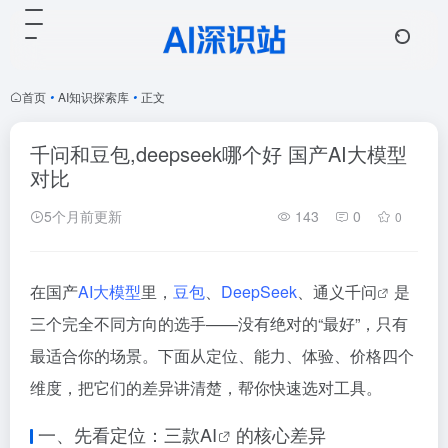
首页
•
AI知识探索库
•
正文
千问和豆包,deepseek哪个好 国产AI大模型
对比
5个月前更新
143
0
0
在国产
AI大模型
里，
豆包
、
DeepSeek
、通义
千问
是
三个完全不同方向的选手——没有绝对的“最好”，只有
最适合你的场景。下面从定位、能力、体验、价格四个
维度，把它们的差异讲清楚，帮你快速选对工具。
一、先看定位：三款
AI
的核心差异