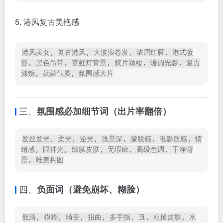
5. 港风复古美艳感
港风美女, 复古港风, 大波浪卷发, 浓眉红唇, 港式妆
容, 黑色吊带, 霓虹灯背景, 胶片颗粒, 暖调光影, 复古
滤镜, 妩媚气质, 氛围感大片
三、
氛围感必加细节词（出片率翻倍）
发丝发光, 柔光, 逆光, 浅景深, 朦胧感, 电影质感, 情
绪感, 眼神光, 细腻皮肤, 无瑕疵, 高级色调, 干净背
景, 唯美构图
四、
负面词（避免崩坏、糊脸）
低清, 模糊, 畸变, 扭曲, 多手指, 丑, 粗糙皮肤, 水