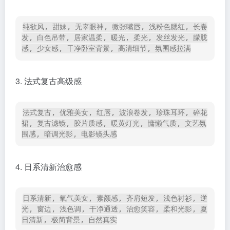
纯欲风, 甜妹, 无辜眼神, 微张嘴唇, 浅粉色腮红, 长卷
发, 白色吊带, 居家温柔, 暖光, 柔光, 发丝发光, 朦胧
感, 少女感, 干净卧室背景, 高清细节, 氛围感拉满
3. 法式复古高级感
法式复古, 优雅美女, 红唇, 波浪卷发, 珍珠耳环, 碎花
裙, 复古滤镜, 胶片质感, 暖黄灯光, 慵懒气质, 文艺氛
围感, 暗调光影, 电影镜头感
4. 日系清新治愈感
日系清新, 氧气美女, 素颜感, 齐肩短发, 浅色衬衫, 逆
光, 窗边, 浅色调, 干净通透, 治愈笑容, 柔和光影, 夏
日清新, 极简背景, 自然真实