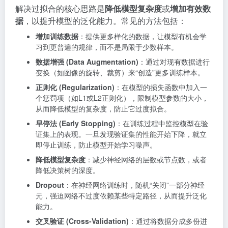
解决过拟合的核心思路是
降低模型复杂度
或
增加有效数
据
，以提升模型的泛化能力。常见的方法包括：
增加训练数据
：提供更多样化的数据，让模型有机会学
习到更普遍的规律，而不是局限于少数样本
。
数据增强 (Data Augmentation)
：通过对现有数据进行
变换（如图像的旋转、裁剪）来“创造”更多训练样本
。
正则化 (Regularization)
：在模型的损失函数中加入一
个惩罚项（如L1或L2正则化），限制模型参数的大小，
从而降低模型的复杂度，防止它过度拟合
。
早停法 (Early Stopping)
：在训练过程中监控模型在验
证集上的表现。一旦发现验证集的性能开始下降，就立
即停止训练，防止模型开始学习噪声
。
降低模型复杂度
：减少神经网络的层数或节点数，或者
降低决策树的深度
。
Dropout
：在神经网络训练时，随机“关闭”一部分神经
元，强迫网络不过度依赖某些特定路径，从而提升泛化
能力
。
交叉验证 (Cross-Validation)
：通过将数据分成多份进