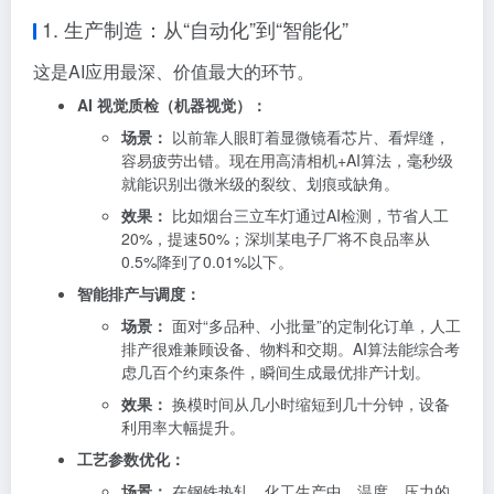
1. 生产制造：从“自动化”到“智能化”
这是AI应用最深、价值最大的环节。
AI 视觉质检（机器视觉）：
场景：
以前靠人眼盯着显微镜看芯片、看焊缝，
容易疲劳出错。现在用高清相机+AI算法，毫秒级
就能识别出微米级的裂纹、划痕或缺角。
效果：
比如烟台三立车灯通过AI检测，节省人工
20%，提速50%；深圳某电子厂将不良品率从
0.5%降到了0.01%以下
。
智能排产与调度：
场景：
面对“多品种、小批量”的定制化订单，人工
排产很难兼顾设备、物料和交期。AI算法能综合考
虑几百个约束条件，瞬间生成最优排产计划。
效果：
换模时间从几小时缩短到几十分钟，设备
利用率大幅提升
。
工艺参数优化：
场景：
在钢铁热轧、化工生产中，温度、压力的