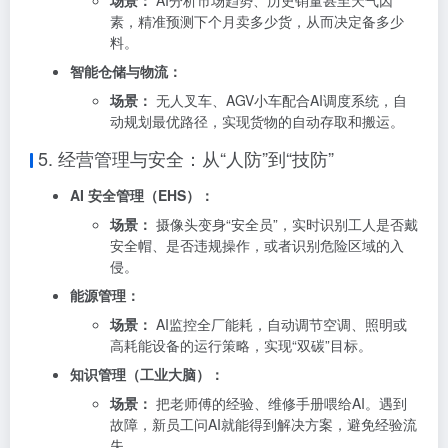
场景：
AI分析市场趋势、历史销量甚至天气因
素，精准预测下个月卖多少货，从而决定备多少
料
。
智能仓储与物流：
场景：
无人叉车、AGV小车配合AI调度系统，自
动规划最优路径，实现货物的自动存取和搬运
。
5. 经营管理与安全：从“人防”到“技防”
AI 安全管理（EHS）：
场景：
摄像头变身“安全员”，实时识别工人是否戴
安全帽、是否违规操作，或者识别危险区域的入
侵
。
能源管理：
场景：
AI监控全厂能耗，自动调节空调、照明或
高耗能设备的运行策略，实现“双碳”目标
。
知识管理（工业大脑）：
场景：
把老师傅的经验、维修手册喂给AI。遇到
故障，新员工问AI就能得到解决方案，避免经验流
失
。