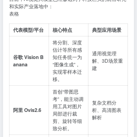
和实际产业落地中：
表格
代表模型/平台
核心特点
典型应用场景
将分割、深度
估计等所有感
通用视觉理
谷歌 Vision B
知任务统一为
解、3D场景重
anana
“图像生成”，
建
实现零样本迁
移
。
首创“带图思
考”，能主动调
复杂文档分
用工具对图片
阿里 Ovis2.6
析、高清图表
局部进行裁
解析
剪、旋转等细
致分析
。