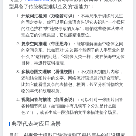
型具备了传统模型难以企及的“超能力”：
开放词汇检测（万物皆可识）
：不再局限于训练时见过
的固定类别。你可以用自然语言告诉它去识别“一个损坏
的红色护栏”或“违规停放的叉车”，哪怕这些物体从未出
现在它的训练集里，它也能精准定位
。
复杂空间推理（带图思考）
：能够理解画面中物体之间
的空间关系。比如面对“左边那个戴帽子的人手里拿的是
什么？”这样的问题，它能像人类一样，先在脑海中定位
目标，再进行逻辑推理
。
多模态图文理解（看懂梗图）
：不仅能识别图片内容，
还能结合图片中的文字、网络流行语境进行综合理解。
比如它能看懂复杂的表情包、梗图，甚至分析博物馆文
物的年代和纹理材质
。
视觉问答与描述（能看会说）
：可以针对一张图片回答
各种细节问题（如“画面中有几辆车？分别是什么颜
色？”），或者生成一段流畅的文字来描述整个场景
。
典型代表与应用场景
目前，AI视觉大模型已经渗透到了科技巨头的前沿研究