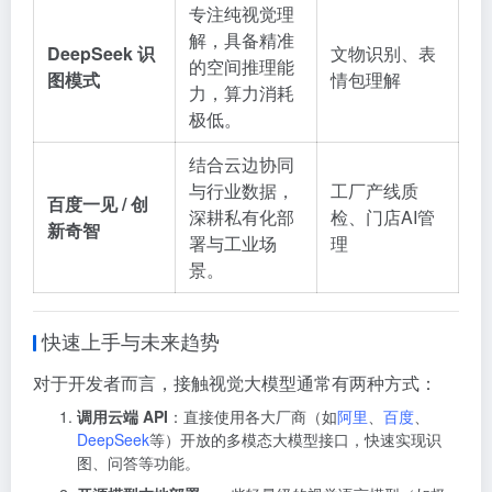
专注纯视觉理
解，具备精准
DeepSeek 识
文物识别、表
的空间推理能
图模式
情包理解
力，算力消耗
极低
。
结合云边协同
与行业数据，
工厂产线质
百度一见 / 创
深耕私有化部
检、门店AI管
新奇智
署与工业场
理
景
。
快速上手与未来趋势
对于开发者而言，接触视觉大模型通常有两种方式：
调用云端 API
：直接使用各大厂商（如
阿里
、
百度
、
DeepSeek
等）开放的多模态大模型接口，快速实现识
图、问答等功能。