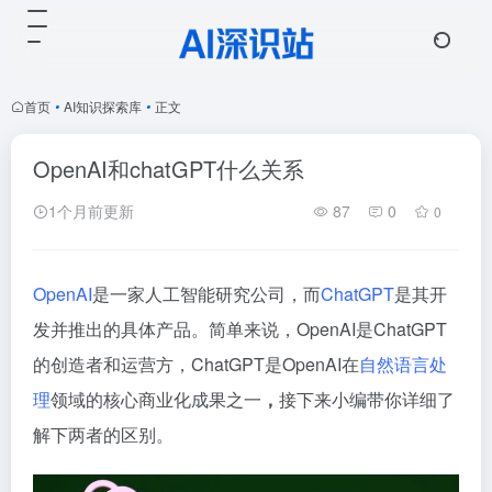
首页
•
AI知识探索库
•
正文
OpenAI和chatGPT什么关系
1个月前更新
87
0
0
OpenAI
是一家人工智能研究公司，而
ChatGPT
是其开
发并推出的
具体产品
。简单来说，
OpenAI是ChatGPT
的创造者和运营方，ChatGPT是OpenAI在
自然语言处
理
领域的核心商业化成果之一
，
接下来小编带你详细了
解下两者的区别。