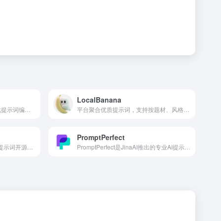
LocalBanana
LangGPT是开源免费的结构化提示词编程框架，被誉为“提示词的编程语言”，采用Apache2.0协议
平台聚合优质提示词，支持按题材、风格检索，可一键复制使用
PromptPerfect
AI Prompt Library是一站式AI提示词开源素材库，汇聚全网优质通用及垂直领域提示词模板
PromptPerfect是JinaAI推出的专业AI提示词优化工具，面向文本与图像生成场景，一键将模糊指令转为专业级提示词