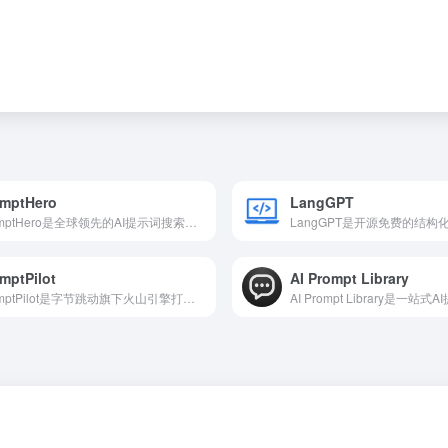
omptHero
LangGPT
PromptHero是全球领先的AI提示词搜索与社区平台，汇聚超千万条适配StableDiffusion、Midjourney、ChatGPT等模型的高质量提示词
mptPilot
AI Prompt Library
PromptPilot是字节跳动旗下火山引擎打造的AI提示词工程平台，核心定位是让AI指令更高效、更智能