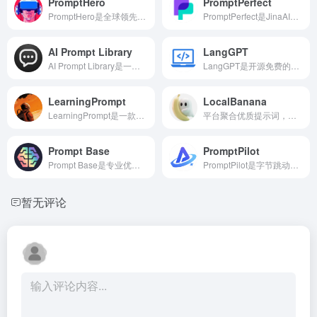
PromptHero
PromptPerfect
PromptHero是全球领先的AI提示词搜索与社区平台，汇聚超千万条适配StableDiffusion、Midjourney、ChatGPT等模型的高质量提示词
PromptPerfect是JinaAI推出的专业AI提示词优化工具，面向文本与图像生成场景，一键将模糊指令转为专业级提示词
AI Prompt Library
LangGPT
AI Prompt Library是一站式AI提示词开源素材库，汇聚全网优质通用及垂直领域提示词模板
LangGPT是开源免费的结构化提示词编程框架，被誉为“提示词的编程语言”，采用Apache2.0协议
LearningPrompt
LocalBanana
LearningPrompt是一款免费开源的中文提示词工程学习平台，专注从零教会用户高效编写Prompt
平台聚合优质提示词，支持按题材、风格检索，可一键复制使用
Prompt Base
PromptPilot
Prompt Base是专业优质AI提示词资源共享平台，汇聚全网海量高水准精品提示词模板，覆盖文案创作、办公办公、职场写作、影视脚本、编程开发、学习教育等全品类场景
PromptPilot是字节跳动旗下火山引擎打造的AI提示词工程平台，核心定位是让AI指令更高效、更智能
暂无评论