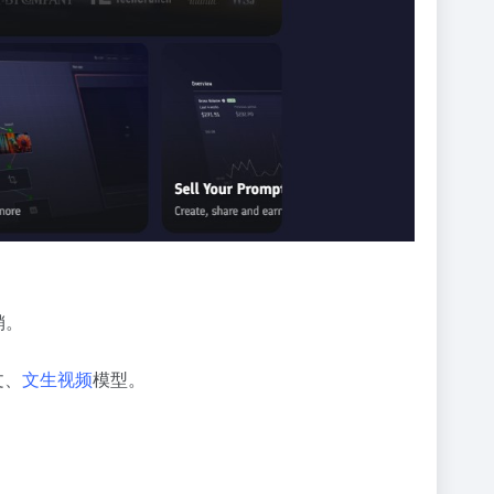
销。
文、
文生视频
模型。