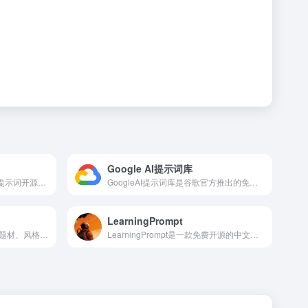
Google AI提示词库
AI Prompt Library是一站式AI提示词开源素材库，汇聚全网优质通用及垂直领域提示词模板
GoogleAI提示词库是谷歌官方推出的免费提示词模板库，专为Gemini模型优化
LearningPrompt
平台聚合优质提示词，支持按题材、风格检索，可一键复制使用
LearningPrompt是一款免费开源的中文提示词工程学习平台，专注从零教会用户高效编写Prompt