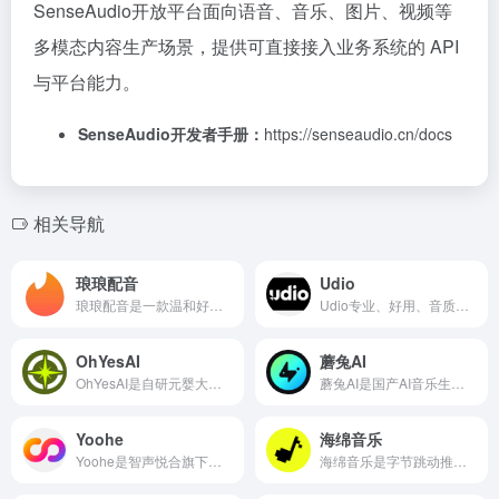
SenseAudio开放平台面向语音、音乐、图片、视频等
多模态内容生产场景，提供可直接接入业务系统的 API
与平台能力。
SenseAudio开发者手册：
https://senseaudio.cn/docs
相关导航
琅琅配音
Udio
琅琅配音是一款温和好用的AI智能文本转语音工具
Udio专业、好用、音质出众的AI音乐创作工具
OhYesAI
蘑兔AI
OhYesAI是自研元婴大模型驱动的音视一体AI创作平台。支持上传MP3或输入提示词，自动解析BPM、生成音乐与匹配画面，一键输出MV/教学视频
蘑兔AI是国产AI音乐生成工具，主打中文语境深度适配，零基础友好，解决海外工具“翻译腔”痛点
Yoohe
海绵音乐
Yoohe是智声悦合旗下国产AI音乐制作平台，主打高精度音轨分离与音频智能处理。搭载自研STEMX技术，可分离38种音轨，率先支持中国民乐专项分离，分离效果干净清晰
海绵音乐是字节跳动推出的AI音乐创作工具，主打零基础也能快速做歌