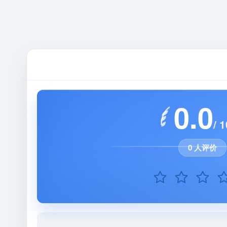
0.0
/ 1
0 人评价