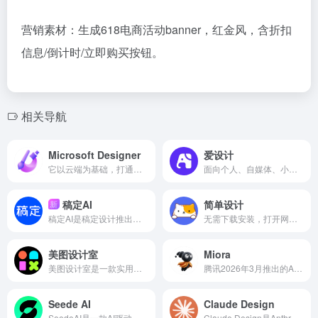
营销素材：生成618电商活动banner，红金风，含折扣
信息/倒计时/立即购买按钮。
相关导航
Microsoft Designer
爱设计
它以云端为基础，打通设计—办公—协作全链路，是轻量化专业设计的优选工具
面向个人、自媒体、小微企业与中大型企业，提供从模板到成品、从单人到团队、从设计到分发的一站式视觉解决方案
稿定AI
简单设计
新
稿定AI是稿定设计推出的一站式在线 AIGC 创意设计平台，融合 AI 绘图、智能编辑、文案生成与海量商用模板，打通从灵感构思到成品输出全流程
无需下载安装，打开网页即可使用，主打极简操作与高效出图，覆盖全场景设计与图片处理需求
美图设计室
Miora
美图设计室是一款实用、简单、高效的在线AI设计工具
腾讯2026年3月推出的AI创意设计协作平台，以“对话式画布”为核心，通过自然语言一键生成品牌视觉、UI、3D、视频等全品类设计稿
Seede AI
Claude Design
SeedeAI是一款AI驱动的内容转设计工具，主打“文案输入、一键出稿”，无需设计基础与复杂提示词
Claude Design是Anthropic Labs推出的对话式AI设计工具，由Claude Opus4.7驱动