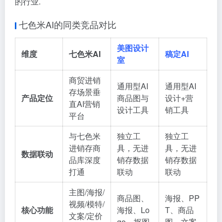
的行业.
七色米AI的同类竞品对比
美图设计
维度
七色米AI
稿定AI
室
商贸进销
通用型AI
通用型AI
存场景垂
产品定位
商品图与
设计+营
直AI营销
设计工具
销工具
平台
与七色米
独立工
独立工
进销存商
具，无进
具，无进
数据联动
品库深度
销存数据
销存数据
打通
联动
联动
主图/海报/
商品图、
海报、PP
视频/模特/
核心功能
海报、Lo
T、商品
文案/定价
go、抠图
图、文案