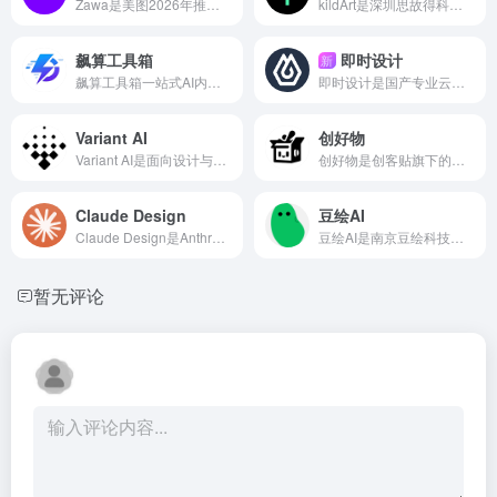
Zawa是美图2026年推出的海外AI品牌设计Agent，面向中小商户与创作者。对话式生成Logo、品牌手册、海报、菜单、社媒素材及产品图，内置“品牌记忆”确保风格统一
kildArt是深圳思故得科技旗下专注跨境电商赛道的AI视觉创作平台，以Agent为核心，搭载画布式工作流节点与聊天式快捷出图双模式，覆盖图像生成、视频制作、视觉编辑全链路能力
飙算工具箱
即时设计
新
飙算工具箱一站式AI内容生产运营平台，网页端免安装，适配全系统。融合多模型AIGC能力，集文案创作、AI生图/生视频、电商设计、矩阵运营于一体
即时设计是国产专业云端UI/UX在线设计协作平台，一站式覆盖界面设计、交互原型、设计交付全流程，原生对标海外设计工具
Variant AI
创好物
Variant AI是面向设计与营销团队的AI创意生成工具，主打一键生成多版本设计变体
创好物是创客贴旗下的一站式印刷定制与AI造物平台
Claude Design
豆绘AI
Claude Design是Anthropic Labs推出的对话式AI设计工具，由Claude Opus4.7驱动
豆绘AI是南京豆绘科技推出的全场景AI设计平台，聚焦电商与室内设计场景，集成Flux、SDXL等主流模型
暂无评论