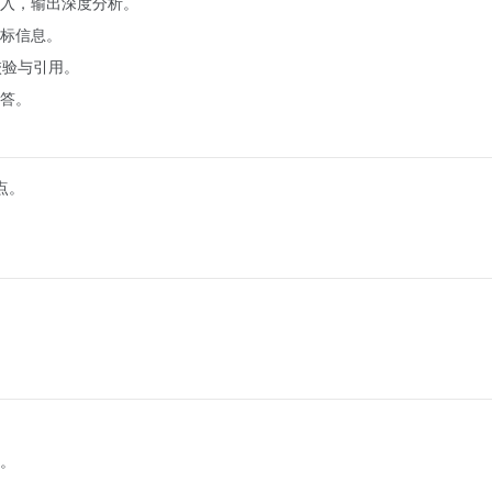
入，输出深度分析。
标信息。
校验与引用。
答。
点。
。