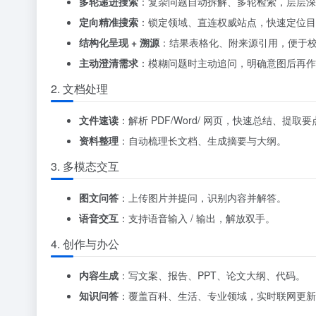
多轮递进搜索
：复杂问题自动拆解、多轮检索，层层深
定向精准搜索
：锁定领域、直连权威站点，快速定位目
结构化呈现 + 溯源
：结果表格化、附来源引用，便于
主动澄清需求
：模糊问题时主动追问，明确意图后再作
2. 文档处理
文件速读
：解析 PDF/Word/ 网页，快速总结、提取要
资料整理
：自动梳理长文档、生成摘要与大纲。
3. 多模态交互
图文问答
：上传图片并提问，识别内容并解答。
语音交互
：支持语音输入 / 输出，解放双手。
4. 创作与办公
内容生成
：写文案、报告、PPT、论文大纲、代码。
知识问答
：覆盖百科、生活、专业领域，实时联网更新