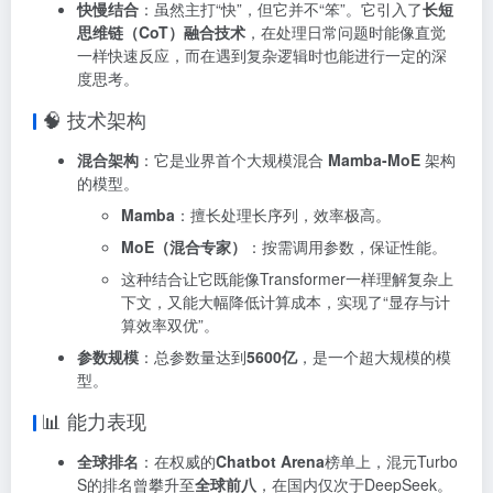
快慢结合
：虽然主打“快”，但它并不“笨”。它引入了
长短
思维链（CoT）融合技术
，在处理日常问题时能像直觉
一样快速反应，而在遇到复杂逻辑时也能进行一定的深
度思考
。
🧠 技术架构
混合架构
：它是业界首个大规模混合
Mamba-MoE
架构
的模型
。
Mamba
：擅长处理长序列，效率极高。
MoE（混合专家）
：按需调用参数，保证性能。
这种结合让它既能像Transformer一样理解复杂上
下文，又能大幅降低计算成本，实现了“显存与计
算效率双优”。
参数规模
：总参数量达到
5600亿
，是一个超大规模的模
型
。
📊 能力表现
全球排名
：在权威的
Chatbot Arena
榜单上，混元Turbo
S的排名曾攀升至
全球前八
，在国内仅次于DeepSeek
。