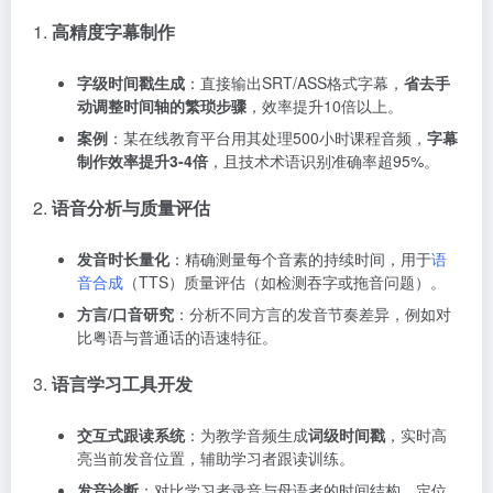
1.
高精度字幕制作
字级时间戳生成
：直接输出SRT/ASS格式字幕，
省去手
动调整时间轴的繁琐步骤
，效率提升10倍以上。
案例
：某在线教育平台用其处理500小时课程音频，
字幕
制作效率提升3-4倍
，且技术术语识别准确率超95%
。
2.
语音分析与质量评估
发音时长量化
：精确测量每个音素的持续时间，用于
语
音合成
（TTS）质量评估（如检测吞字或拖音问题）
。
方言/口音研究
：分析不同方言的发音节奏差异，例如对
比粤语与普通话的语速特征
。
3.
语言学习工具开发
交互式跟读系统
：为教学音频生成
词级时间戳
，实时高
亮当前发音位置，辅助学习者跟读训练
。
发音诊断
：对比学习者录音与母语者的时间结构，定位