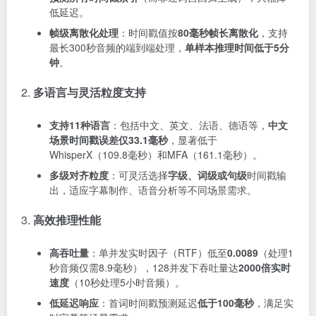
低延迟
。
帧级离散化处理
：时间戳值按
80毫秒帧长离散化
，支持
最长300秒音频的端到端处理，
单样本推理时间低于5分
钟
。
2.
多语言与灵活粒度支持
支持11种语言
：包括中文、英文、法语、德语等，
中文
场景时间戳误差仅33.1毫秒
，显著低于
WhisperX（109.8毫秒）和MFA（161.1毫秒）
。
多级对齐粒度
：可灵活选择
字级、词级或句级
时间戳输
出，适应字幕制作、语音分析等不同场景需求
。
3.
高效推理性能
高吞吐量
：单并发实时因子（RTF）低至
0.0089
（处理1
秒音频仅需8.9毫秒），128并发下吞吐量达
2000倍实时
速度
（10秒处理5小时音频）
。
低延迟响应
：首词时间戳预测延迟
低于100毫秒
，满足实