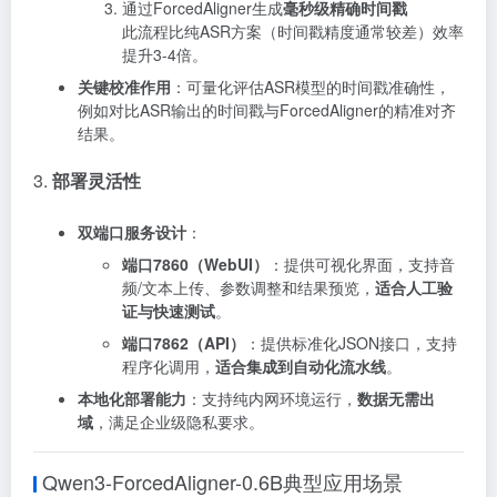
通过ForcedAligner生成
毫秒级精确时间戳
此流程比纯ASR方案（时间戳精度通常较差）效率
提升3-4倍
。
关键校准作用
：可量化评估ASR模型的时间戳准确性，
例如对比ASR输出的时间戳与ForcedAligner的精准对齐
结果
。
3.
部署灵活性
双端口服务设计
：
端口7860（WebUI）
：提供可视化界面，支持音
频/文本上传、参数调整和结果预览，
适合人工验
证与快速测试
。
端口7862（API）
：提供标准化JSON接口，支持
程序化调用，
适合集成到自动化流水线
。
本地化部署能力
：支持纯内网环境运行，
数据无需出
域
，满足企业级隐私要求
。
Qwen3-ForcedAligner-0.6B典型应用场景