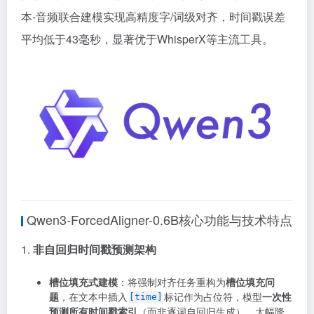
本-音频联合建模实现高精度字/词级对齐，时间戳误差
平均低于43毫秒，显著优于WhisperX等主流工具。
Qwen3-ForcedAligner-0.6B核心功能与技术特点
1.
非自回归时间戳预测架构
槽位填充式建模
：将强制对齐任务重构为
槽位填充问
题
，在文本中插入
标记作为占位符，模型
一次性
[time]
预测所有时间戳索引
（而非逐词自回归生成），大幅降