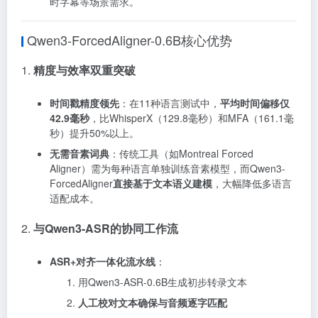
时字幕等场景需求
。
Qwen3-ForcedAligner-0.6B核心优势
1.
精度与效率双重突破
时间戳精度领先
：在11种语言测试中，
平均时间偏移仅
42.9毫秒
，比WhisperX（129.8毫秒）和MFA（161.1毫
秒）提升50%以上
。
无需音素词典
：传统工具（如Montreal Forced
Aligner）需为每种语言单独训练音素模型，而Qwen3-
ForcedAligner
直接基于文本语义建模
，大幅降低多语言
适配成本
。
2.
与Qwen3-ASR的协同工作流
ASR+对齐一体化流水线
：
用Qwen3-ASR-0.6B生成初步转录文本
人工校对文本确保与音频逐字匹配