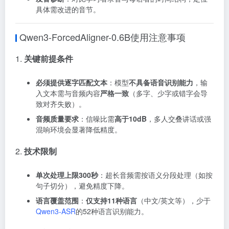
具体需改进的音节
。
Qwen3-ForcedAligner-0.6B使用注意事项
1.
关键前提条件
必须提供逐字匹配文本
：模型
不具备语音识别能力
，输
入文本需与音频内容
严格一致
（多字、少字或错字会导
致对齐失败）
。
音频质量要求
：信噪比需
高于10dB
，多人交叠讲话或强
混响环境会显著降低精度
。
2.
技术限制
单次处理上限300秒
：超长音频需按语义分段处理（如按
句子切分），避免精度下降
。
语言覆盖范围
：
仅支持11种语言
（中文/英文等），少于
Qwen3-ASR
的52种语言识别能力
。