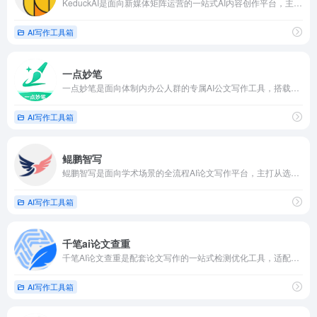
KeduckAI是面向新媒体矩阵运营的一站式AI内容创作平台，主打多平台图文批量生产
AI写作工具箱
一点妙笔
一点妙笔是面向体制内办公人群的专属AI公文写作工具，搭载政务专用大模型，适配规范公文文风。覆盖汇报、讲话稿、调研报告等200余种文体，支持万字长文分步生成，内置海量范文、金句素材库
AI写作工具箱
鲲鹏智写
鲲鹏智写是面向学术场景的全流程AI论文写作平台，主打从选题开题到终稿优化的一站式写作辅助
AI写作工具箱
千笔ai论文查重
千笔AI论文查重是配套论文写作的一站式检测优化工具，适配知网、维普、万方、Turnitin主流高校检测标准，支持重复率+AI生成率双项同步检测，万字文稿一分钟出详细标红报告，检测误差控制在10%内
AI写作工具箱